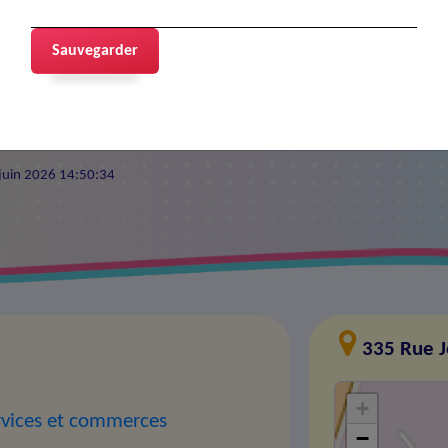
Services
Sauvegarder
6 juin 2026 14:50:34
335 Rue 
+
rvices et commerces
−