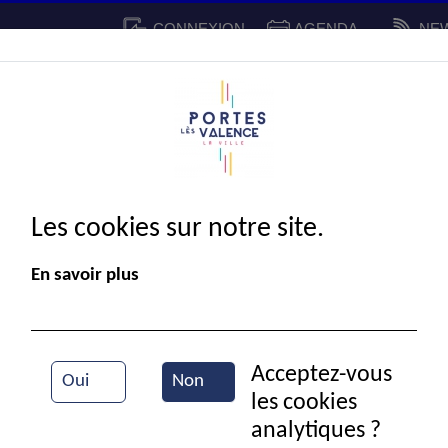
CONNEXION
AGENDA
NE
CADRE DE VIE
SPORT ET 
IE MUNICIPALE
Les cookies sur notre site.
En savoir plus
Acceptez-vous
Oui
Non
les cookies
Vue aérienne de la ville
analytiques ?