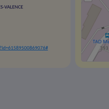
ES-VALENCE
hp?id=61589500869076#