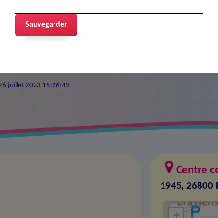
 Gauthier
Sauvegarder
 26 juillet 2023 15:26:49
Centre c
1945, 26800
+