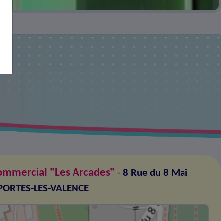
ommercial "Les Arcades"
-
8 Rue du 8 Mai
 PORTES-LES-VALENCE