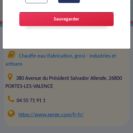
Sauvegarder
Entreprise :
Perge SAS
Chauffe-eau (fabrication, gros)
- Industries et
artisans
380 Avenue du Président Salvador Allende, 26800
PORTES-LES-VALENCE
04 55 71 91 1
https://www.perge.com/fr-fr/