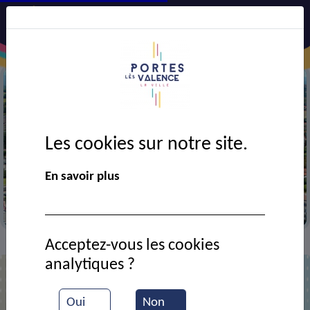
Les cookies sur notre site.
Précédent
Suiv
En savoir plus
Vue aérienne de la ville
Acceptez-vous les cookies
Contact
Perge SAS
>
>
analytiques ?
Perge SAS
Oui
Non