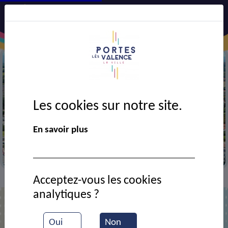
Les cookies sur notre site.
Précédent
Suiv
En savoir plus
Vue aérienne de la ville
Acceptez-vous les cookies
Contact
Ora coiffure
>
>
analytiques ?
Ora coiffure
Oui
Non