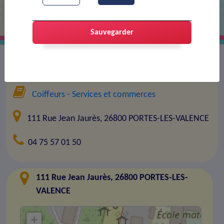
Sauvegarder
Entreprise :
Ora coiffure
Coiffeurs
- Services et commerces
111 Rue Jean Jaurès, 26800 PORTES-LES-VALENCE
04 75 57 01 50
111 Rue Jean Jaurès, 26800 PORTES-LES-
VALENCE
+