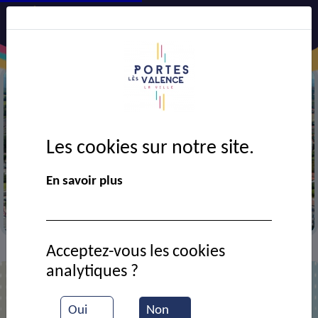
Les cookies sur notre site.
Précédent
Suiv
En savoir plus
Vue aérienne de la ville
Acceptez-vous les cookies
Contact
OPTIC 2000
>
>
analytiques ?
OPTIC 2000
Oui
Non