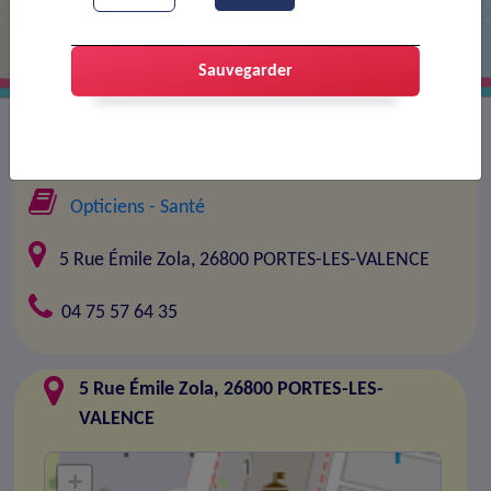
Sauvegarder
Entreprise :
OPTIC 2000
Opticiens
- Santé
5 Rue Émile Zola, 26800 PORTES-LES-VALENCE
04 75 57 64 35
5 Rue Émile Zola, 26800 PORTES-LES-
VALENCE
+