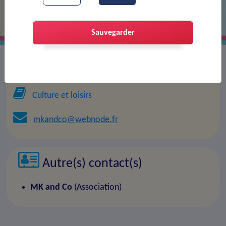
Sauvegarder
Président(e) :
MK and Co
Culture et loisirs
mkandco@webnode.fr
Autre(s) contact(s)
MK and Co
(Association)