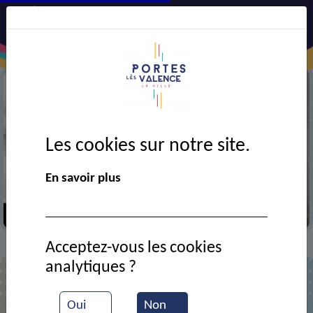
Les cookies sur notre site.
En savoir plus
En concert
Acceptez-vous les cookies
Contact
KMYTA Michel
>
>
analytiques ?
M. Michel KMYTA
Oui
Non