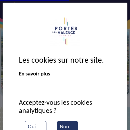
Les cookies sur notre site.
Précédent
Suiv
En savoir plus
Vue aérienne de la ville
Acceptez-vous les cookies
Contact
Maison familiale rurale Mondy
>
>
analytiques ?
Maison familiale rurale Mondy
Oui
Non