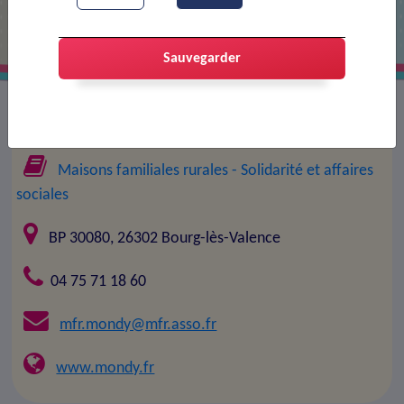
Sauvegarder
Association :
Maison familiale rurale
Maisons familiales rurales
- Solidarité et affaires
sociales
BP 30080, 26302 Bourg-lès-Valence
04 75 71 18 60
mfr.mondy@mfr.asso.fr
www.mondy.fr