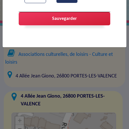
Sauvegarder
Président(e) association :
Lespri A KA
Associations culturelles, de loisirs
- Culture et
loisirs
4 Allée Jean Giono, 26800 PORTES-LES-VALENCE
4 Allée Jean Giono, 26800 PORTES-LES-
VALENCE
+