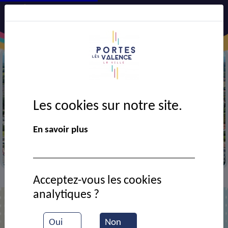
Les cookies sur notre site.
Précédent
Suiv
En savoir plus
Vue aérienne de la ville
Acceptez-vous les cookies
Contact
COSAQUE Loï
>
>
analytiques ?
M. Loï COSAQUE
Oui
Non