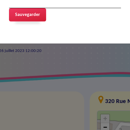
Sauvegarder
 26 juillet 2023 12:00:20
320 Rue 
+
−