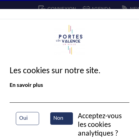
CONNEXION
AGENDA
NE
CADRE DE VIE
SPORT ET 
IE MUNICIPALE
Les cookies sur notre site.
En savoir plus
Acceptez-vous
Oui
Non
les cookies
Vue aérienne de la ville
analytiques ?