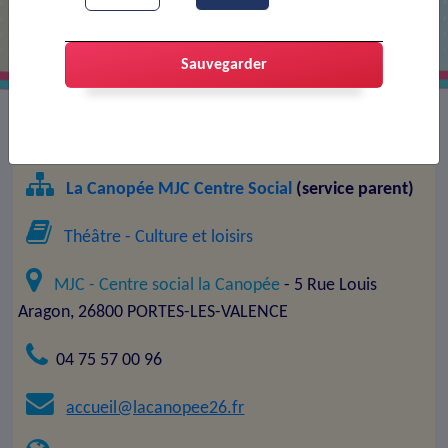
Sauvegarder
Intervenant(e) :
Ecoute ton clown
La Canopée MJC Centre Social
(service parent)
Théâtre
- Culture et loisirs
MJC - Centre social la Canopée
- 5 Rue Louis
Aragon, 26800 PORTES-LES-VALENCE
04 75 57 00 96
accueil@lacanopee26.fr