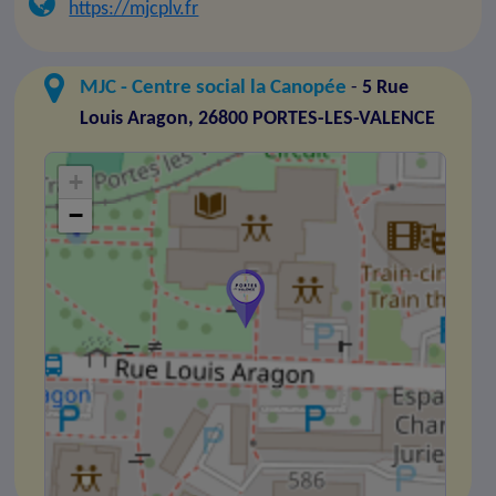
https://mjcplv.fr
MJC - Centre social la Canopée
-
5 Rue
Louis Aragon, 26800 PORTES-LES-VALENCE
+
−