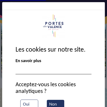
Les cookies sur notre site.
Précédent
Suiv
En savoir plus
Vue aérienne de la ville
Acceptez-vous les cookies
Contact
CHARROIN Laurence
>
>
analytiques ?
Mme Laurence CHARROIN
Oui
Non