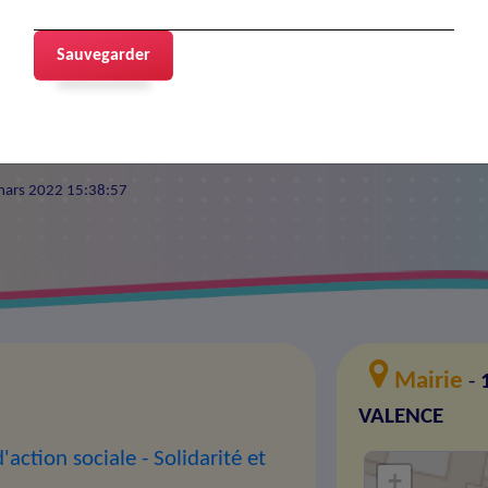
u coeur
Sauvegarder
8 mars 2022 15:38:57
Mairie
-
VALENCE
'action sociale
- Solidarité et
+