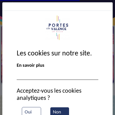
Les cookies sur notre site.
Précédent
Suiv
En savoir plus
GALA DE DANSE 2024
Acceptez-vous les cookies
Contact
Yamina Kouli
>
>
analytiques ?
Oui
Non