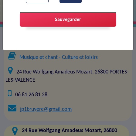
Sauvegarder
Président(e) association :
Par si par la
Musique et chant
- Culture et loisirs
24 Rue Wolfgang Amadeus Mozart, 26800 PORTES-
LES-VALENCE
06 81 26 81 28
jp1bruyere@gmail.com
24 Rue Wolfgang Amadeus Mozart, 26800