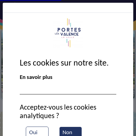
Les cookies sur notre site.
Précédent
Suiv
En savoir plus
Vue aérienne de la ville
Acceptez-vous les cookies
Contact
BRUYERE Jean-Paul
>
>
analytiques ?
M. Jean-Paul BRUYERE
Oui
Non