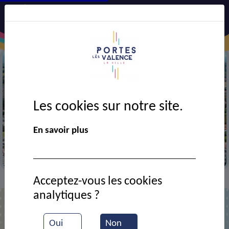
Les cookies sur notre site.
Précédent
Suiv
En savoir plus
Vue aérienne de la ville
Acceptez-vous les cookies
Contact
Le Nouvel Hôtel & restaurant La Table
>
>
analytiques ?
Le Nouvel Hôtel & restaurant La
Oui
Non