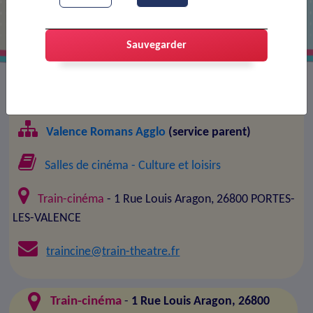
Sauvegarder
Responsable :
Train-cinéma
Valence Romans Agglo
(service parent)
Salles de cinéma
- Culture et loisirs
Train-cinéma
- 1 Rue Louis Aragon, 26800 PORTES-
LES-VALENCE
traincine@train-theatre.fr
Train-cinéma
-
1 Rue Louis Aragon, 26800