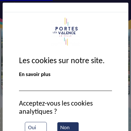
Les cookies sur notre site.
Précédent
Suiv
En savoir plus
Vue aérienne de la ville
Acceptez-vous les cookies
Contact
GALLIANO Hervé
>
>
analytiques ?
M. Hervé GALLIANO
Oui
Non