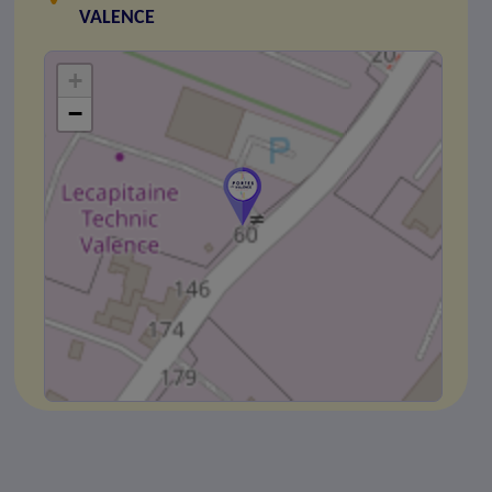
VALENCE
+
−