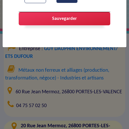
ETS DUFOUR
Sauvegarder
Entreprise :
GUY DAUPHIN ENVIRONNEMENT/
ETS DUFOUR
Métaux non ferreux et alliages (production,
transformation, négoce)
- Industries et artisans
60 Rue Jean Mermoz, 26800 PORTES-LES-VALENCE
04 75 57 02 50
20 Rue Jean Mermoz, 26800 PORTES-LES-