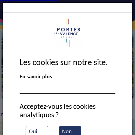
Les cookies sur notre site.
Précédent
Suiv
En savoir plus
Vue aérienne de la ville
Acceptez-vous les cookies
Contact
GUY DAUPHIN ENVIRONNEMENT/ ETS
>
>
analytiques ?
DUFOUR
Oui
Non
GUY DAUPHIN ENVIRONNEMENT/