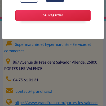
Sauvegarder
Entreprise :
Grand frais
Supermarchés et hypermarchés
- Services et
commerces
867 Avenue du Président Salvador Allende, 26800
PORTES-LES-VALENCE
04 75 61 01 31
contact@grandfrais.fr
https://www.grandfrais.com/portes-les-valence