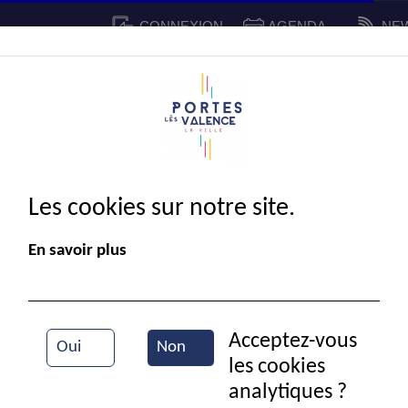
CONNEXION
AGENDA
NE
CADRE DE VIE
SPORT ET 
IE MUNICIPALE
Les cookies sur notre site.
En savoir plus
Acceptez-vous
Oui
Non
les cookies
Vue aérienne de la ville
analytiques ?