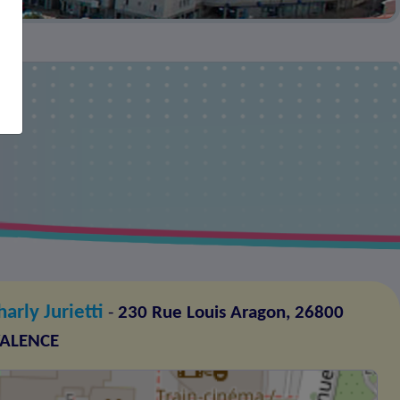
arly Jurietti
-
230 Rue Louis Aragon, 26800
VALENCE