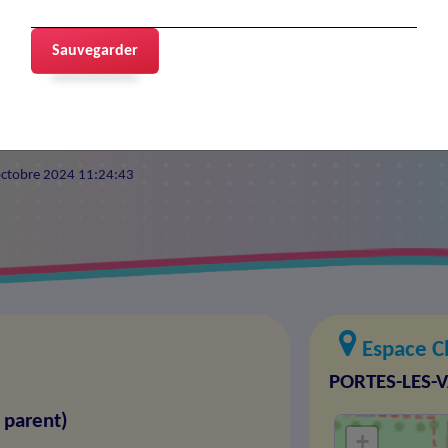
ael
Sauvegarder
0 octobre 2024 11:24:43
Espace Ch
PORTES-LES-
 parent)
+