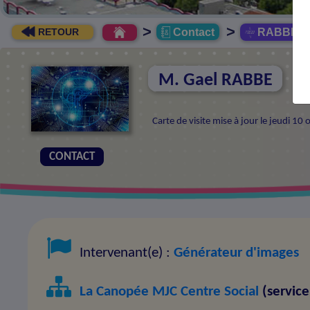
>
>
Contact
RABBE G
RETOUR
M. Gael RABBE
Carte de visite mise à jour le jeudi 1
CONTACT
Intervenant(e) :
Générateur d'images
La Canopée MJC Centre Social
(service