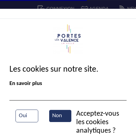
CONNEXION
AGENDA
NE
CADRE DE VIE
SPORT ET 
IE MUNICIPALE
Les cookies sur notre site.
En savoir plus
Acceptez-vous
Oui
Non
les cookies
La flèche sous bois
analytiques ?