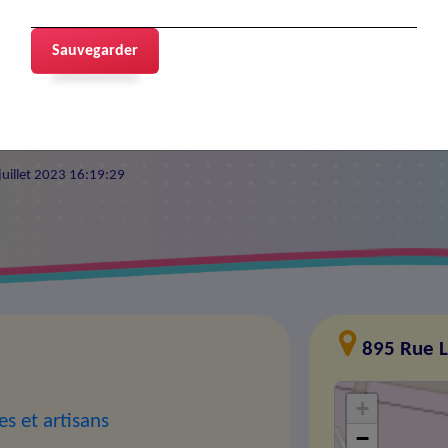
e 26
Sauvegarder
 juillet 2023 16:19:29
895 Rue L
+
es et artisans
−