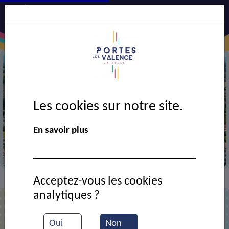
Les cookies sur notre site.
Précédent
Suiv
En savoir plus
Vue aérienne de la ville
Acceptez-vous les cookies
Contact
Edrelec
>
>
analytiques ?
Edrelec
Oui
Non