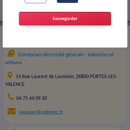
Sauvegarder
Entreprise :
Edrelec
Entreprises électricité générale
- Industries et
artisans
14 Rue Laurent de Lavoisier, 26800 PORTES-LES-
VALENCE
04 75 44 09 20
svossier@redrelec.fr