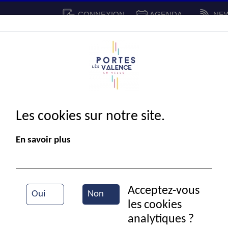
CONNEXION
AGENDA
NE
CADRE DE VIE
SPORT ET 
IE MUNICIPALE
Les cookies sur notre site.
En savoir plus
Acceptez-vous
Oui
Non
les cookies
Vue aérienne de la ville
analytiques ?