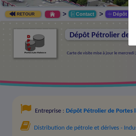
>
>
Contact
Dépôt Pétr
RETOUR
Dépôt Pétrolier de P
Carte de visite mise à jour le mercredi
Entreprise :
Dépôt Pétrolier de Portes 
Distribution de pétrole et dérives
- Indu