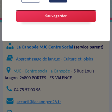
Sauvegarder
Association :
Conversation italienne
La Canopée MJC Centre Social
(service parent)
Apprentissage de langue
- Culture et loisirs
MJC - Centre social la Canopée
- 5 Rue Louis
Aragon, 26800 PORTES-LES-VALENCE
04 75 57 00 96
accueil@lacanopee26.fr