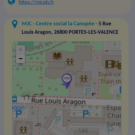
https://mjcplv.fr
MJC - Centre social la Canopée
-
5 Rue
Louis Aragon, 26800 PORTES-LES-VALENCE
+
−