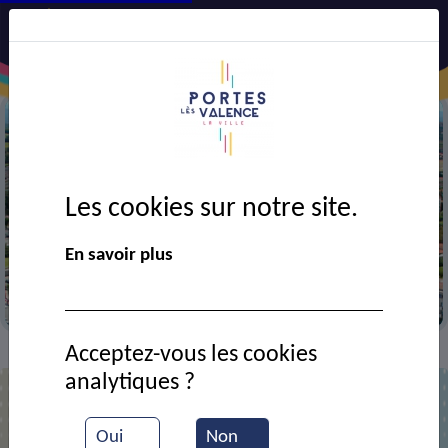
Les cookies sur notre site.
Précédent
Suiv
En savoir plus
Vue aérienne de la ville
Acceptez-vous les cookies
Contact
Conversation italienne
>
>
analytiques ?
Conversation italienne
Oui
Non