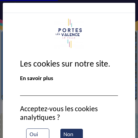
Les cookies sur notre site.
En savoir plus
Coq du monument aux morts
Acceptez-vous les cookies
Contact
Comité du Souvenir Français
>
>
analytiques ?
Comité du Souvenir Français
Oui
Non