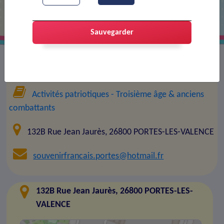
Sauvegarder
Association :
Comité du Souvenir Français
Activités patriotiques
- Troisième âge & anciens
combattants
132B Rue Jean Jaurès, 26800 PORTES-LES-VALENCE
souvenirfrancais.portes@hotmail.fr
132B Rue Jean Jaurès, 26800 PORTES-LES-
VALENCE