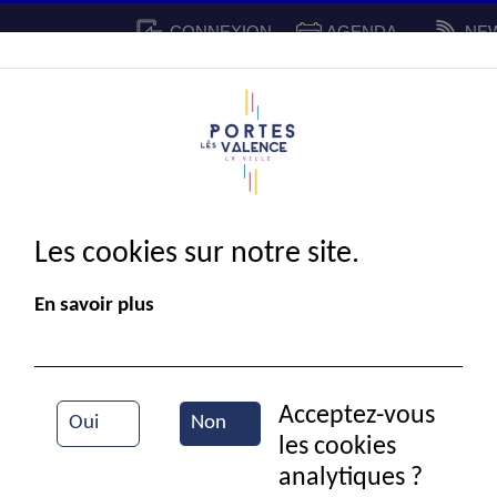
CONNEXION
AGENDA
NE
CADRE DE VIE
SPORT ET 
IE MUNICIPALE
Les cookies sur notre site.
En savoir plus
Acceptez-vous
Oui
Non
les cookies
Vue aérienne de la ville
analytiques ?