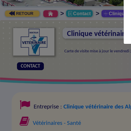
>
>
Contact
Clinique v
RETOUR
Clinique vétérinaire
Carte de visite mise à jour le vendred
CONTACT
Entreprise :
Clinique vétérinaire des A
Vétérinaires
- Santé