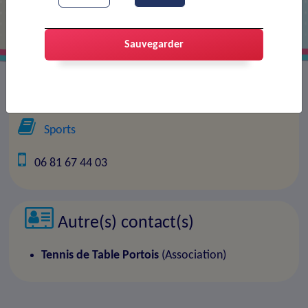
Sauvegarder
Président(e) :
Tennis de Table Portois
Sports
06 81 67 44 03
Autre(s) contact(s)
Tennis de Table Portois
(Association)