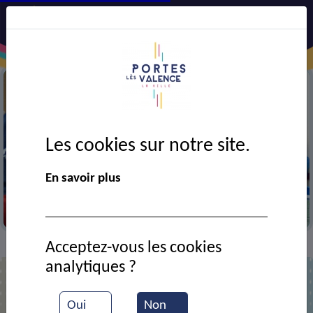
Les cookies sur notre site.
En savoir plus
Entrainement de tennis de table
Acceptez-vous les cookies
Contact
VEYRET Christine
>
>
analytiques ?
M. Christine VEYRET
Oui
Non