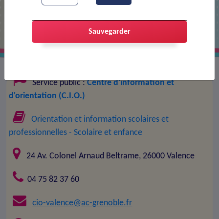
d'orientation (C.I.O.)
Sauvegarder
Service public :
Centre d'information et
d'orientation (C.I.O.)
Orientation et information scolaires et
professionnelles
- Scolaire et enfance
24 Av. Colonel Arnaud Beltrame, 26000 Valence
04 75 82 37 60
cio-valence@ac-grenoble.fr