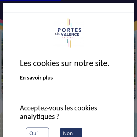
Les cookies sur notre site.
Précédent
Suiv
En savoir plus
Vue aérienne de la ville
Acceptez-vous les cookies
Contact
Café Le Jean Jaurès
>
>
analytiques ?
Café Le Jean Jaurès
Oui
Non