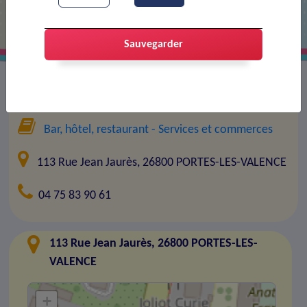
Sauvegarder
Entreprise :
Café Le Jean Jaurès
Bar, hôtel, restaurant
- Services et commerces
113 Rue Jean Jaurès, 26800 PORTES-LES-VALENCE
04 75 83 90 61
113 Rue Jean Jaurès, 26800 PORTES-LES-
VALENCE
+