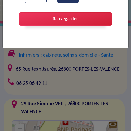
Sauvegarder
Entreprise :
BUISSON / LECUILLIER / VARETZ
Infirmiers : cabinets, soins a domicile
- Santé
65 Rue Jean Jaurès, 26800 PORTES-LES-VALENCE
06 25 06 49 11
29 Rue Simone VEIL, 26800 PORTES-LES-
VALENCE
+