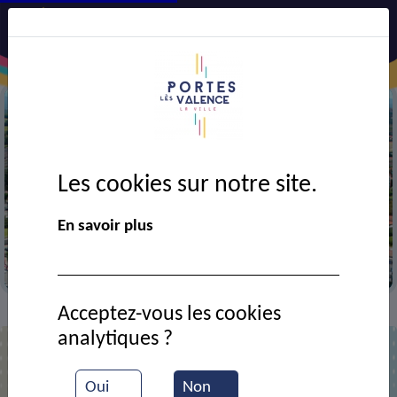
Les cookies sur notre site.
Précédent
Suiv
En savoir plus
Vue aérienne de la ville
Acceptez-vous les cookies
Contact
BUISSON / LECUILLIER / VARETZ
>
>
analytiques ?
BUISSON / LECUILLIER / VARETZ
Oui
Non