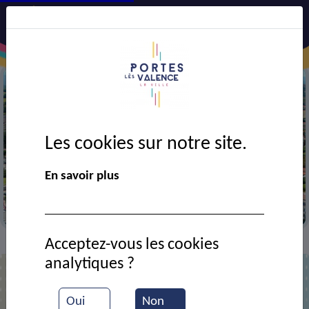
Les cookies sur notre site.
Précédent
Suiv
En savoir plus
Vue aérienne de la ville
Acceptez-vous les cookies
Contact
Bouygues Energies Services
>
>
analytiques ?
Bouygues Energies Services
Oui
Non