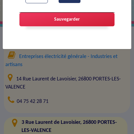
Sauvegarder
Entreprise :
Bouygues Energies Services
Entreprises électricité générale
- Industries et
artisans
14 Rue Laurent de Lavoisier, 26800 PORTES-LES-
VALENCE
04 75 42 28 71
3 Rue Laurent de Lavoisier, 26800 PORTES-
LES-VALENCE