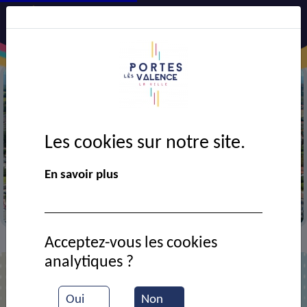
Les cookies sur notre site.
Précédent
Suiv
En savoir plus
Vue aérienne de la ville
Acceptez-vous les cookies
Contact
BNP Paribas
>
>
analytiques ?
BNP Paribas
Oui
Non