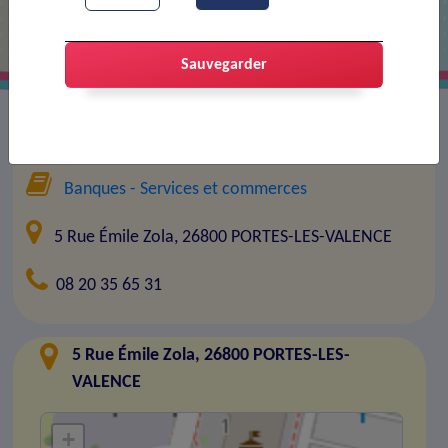
Sauvegarder
Entreprise :
BNP Paribas
Banques
- Services et commerces
5 Rue Émile Zola, 26800 PORTES-LES-VALENCE
08 20 35 65 31
5 Rue Émile Zola, 26800 PORTES-LES-
VALENCE
+