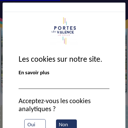
Les cookies sur notre site.
Précédent
Suiv
En savoir plus
Vue aérienne de la ville
Acceptez-vous les cookies
Contact
Auto-école Gaillard
>
>
analytiques ?
Auto-école Gaillard
Oui
Non