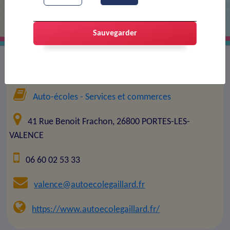
Sauvegarder
Entreprise :
Auto-école Gaillard
Auto-écoles
- Services et commerces
41 Rue Benoit Frachon, 26800 PORTES-LES-
VALENCE
06 60 02 53 33
valence@autoecolegaillard.fr
https://www.autoecolegaillard.fr/