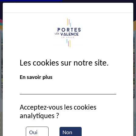
Les cookies sur notre site.
Précédent
Suiv
En savoir plus
Vue aérienne de la ville
Acceptez-vous les cookies
Contact
Auto Ecole Chaumartin
>
>
analytiques ?
Auto Ecole Chaumartin
Oui
Non