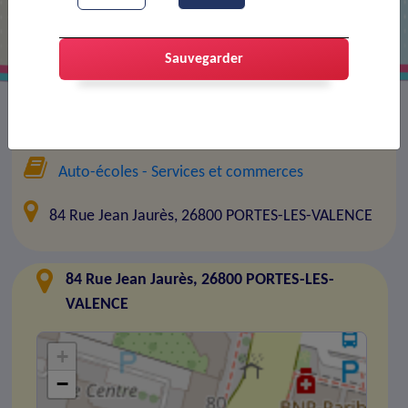
Sauvegarder
Entreprise :
Auto Ecole Chaumartin
Auto-écoles
- Services et commerces
84 Rue Jean Jaurès, 26800 PORTES-LES-VALENCE
84 Rue Jean Jaurès, 26800 PORTES-LES-
VALENCE
+
−