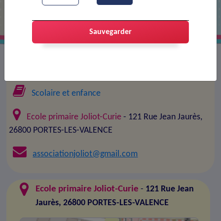
Sauvegarder
Association :
Association Joliot-Curie
Scolaire et enfance
Ecole primaire Joliot-Curie
- 121 Rue Jean Jaurès,
26800 PORTES-LES-VALENCE
associationjoliot@gmail.com
Ecole primaire Joliot-Curie
-
121 Rue Jean
Jaurès, 26800 PORTES-LES-VALENCE