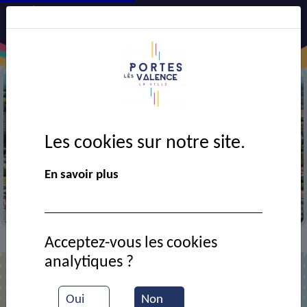
Les cookies sur notre site.
Précédent
Suiv
En savoir plus
Vue aérienne de la ville
Acceptez-vous les cookies
Contact
Association Joliot-Curie
>
>
analytiques ?
Association Joliot-Curie
Oui
Non