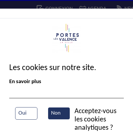
CONNEXION
AGENDA
NE
CADRE DE VIE
SPORT ET 
IE MUNICIPALE
Les cookies sur notre site.
En savoir plus
Acceptez-vous
Oui
Non
les cookies
Vue aérienne de la ville
analytiques ?