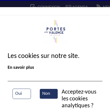
CONNEXION
AGENDA
NE
CADRE DE VIE
SPORT ET 
IE MUNICIPALE
Les cookies sur notre site.
En savoir plus
Acceptez-vous
Oui
Non
les cookies
Vue aérienne de la ville
analytiques ?