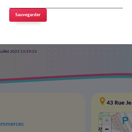
uy
Sauvegarder
 juillet 2023 13:59:53
43 Rue Je
+
 commerces
−