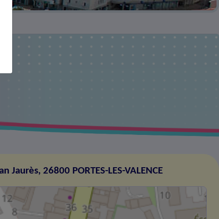
an Jaurès, 26800 PORTES-LES-VALENCE