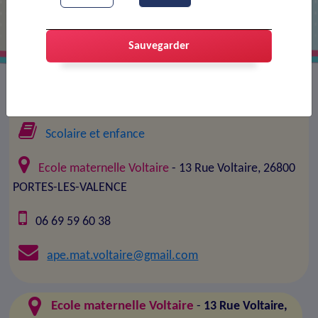
Sauvegarder
Association :
APE maternelle Voltaire
Scolaire et enfance
Ecole maternelle Voltaire
- 13 Rue Voltaire, 26800
PORTES-LES-VALENCE
06 69 59 60 38
ape.mat.voltaire@gmail.com
Ecole maternelle Voltaire
-
13 Rue Voltaire,