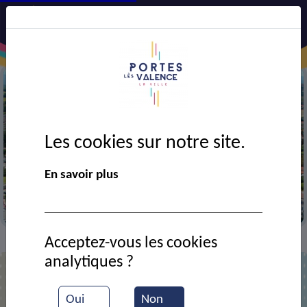
Les cookies sur notre site.
Précédent
Suiv
En savoir plus
Vue aérienne de la ville
Acceptez-vous les cookies
Contact
APE maternelle Voltaire
>
>
analytiques ?
APE maternelle Voltaire
Oui
Non