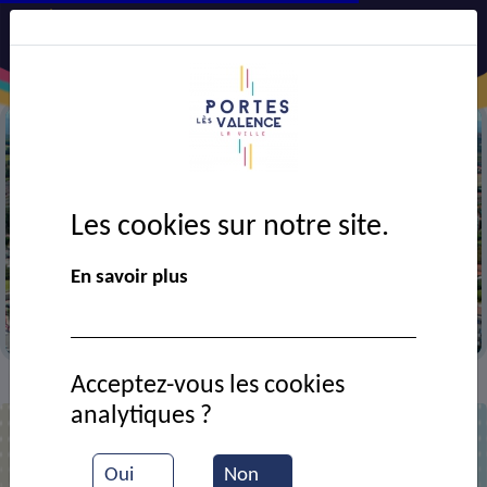
Les cookies sur notre site.
Précédent
Suiv
En savoir plus
Vue aérienne de la ville
Acceptez-vous les cookies
Contact
ALT Durand Entreprise
>
>
analytiques ?
Oui
Non