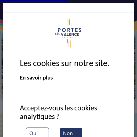
Les cookies sur notre site.
Précédent
Suiv
En savoir plus
Vue aérienne de la ville
Acceptez-vous les cookies
Contact
ALBERT
>
>
analytiques ?
ALBERT
Oui
Non