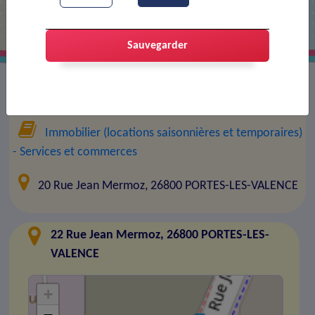
Sauvegarder
Entreprise :
ALBERT
Immobilier (locations saisonnières et temporaires)
- Services et commerces
20 Rue Jean Mermoz, 26800 PORTES-LES-VALENCE
22 Rue Jean Mermoz, 26800 PORTES-LES-
VALENCE
+