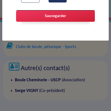
Sauvegarder
Co-président :
Boule Cheminote - USCP
Clubs de boule, pétanque
- Sports
Autre(s) contact(s)
Boule Cheminote - USCP
(Association)
Serge VIGNY
(Co-président)