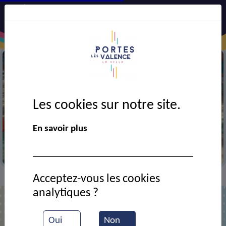
Les cookies sur notre site.
En savoir plus
La boule cheminote portoise
Acceptez-vous les cookies
Contact
Zaccaron Alain
>
>
analytiques ?
M. Alain Zaccaron
Oui
Non