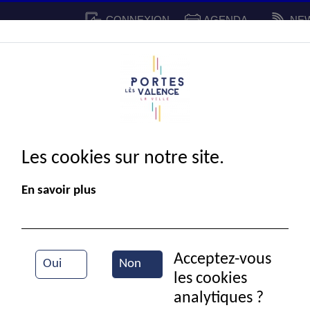
CONNEXION
AGENDA
NE
CADRE DE VIE
SPORT ET 
IE MUNICIPALE
Les cookies sur notre site.
En savoir plus
Acceptez-vous
Oui
Non
les cookies
Vue aérienne de la ville
analytiques ?