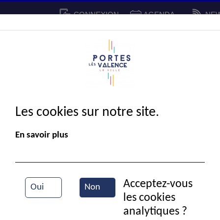
CONNEXION
AGENDA
NE
CADRE DE VIE
SPORT ET C
IE MUNICIPALE
Les cookies sur notre site.
En savoir plus
Acceptez-vous
Oui
Non
les cookies
Vue aérienne de la ville
analytiques ?