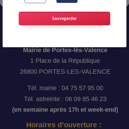
Sauvegarder
Adresses et coordonnées :
Mairie de Portes-lès-Valence
1 Place de la République
26800 PORTES-LES-VALENCE
Tél. mairie : 04 75 57 95 00
Tél. astreinte : 06 09 85 46 23
(en semaine après 17h et week-end)
Horaires d’ouverture :