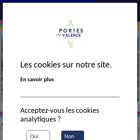
Les cookies sur notre site.
Précédent
Suiv
En savoir plus
Vue aérienne de la ville
Acceptez-vous les cookies
Travaux en cours
Coupure de courant ENEDIS
>
>
analytiques ?
Aucun travaux correspondants
Oui
Non