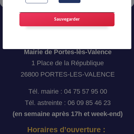
Sauvegarder
Adresses et coordonnées :
Mairie de Portes-lès-Valence
1 Place de la République
26800 PORTES-LES-VALENCE
Tél. mairie : 04 75 57 95 00
Tél. astreinte : 06 09 85 46 23
(en semaine après 17h et week-end)
Horaires d’ouverture :