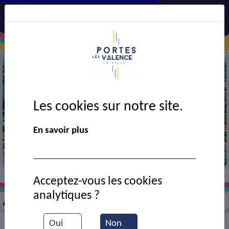
Les cookies sur notre site.
Précédent
Suiv
En savoir plus
Vue aérienne de la ville
Acceptez-vous les cookies
Travaux en cours
Coupure de courant ENEDIS
>
>
analytiques ?
Aucun travaux correspondants
Oui
Non