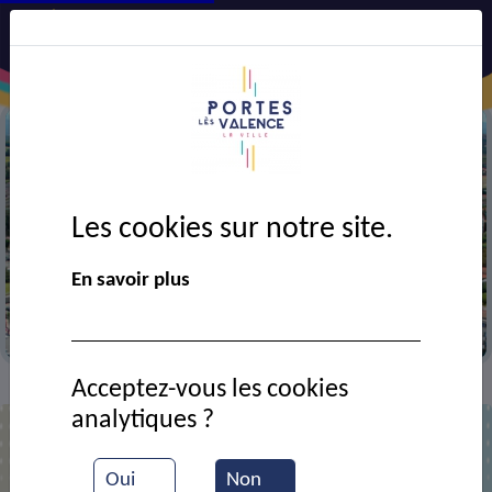
Les cookies sur notre site.
Précédent
Suiv
En savoir plus
La mairie de Portes-lès-Valence
Acceptez-vous les cookies
Signalement
Végétation debordant sur la route
>
>
analytiques ?
Oui
Non
Végétation debordant sur la route