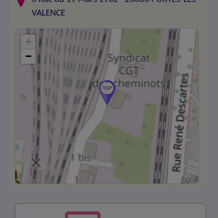
VALENCE
+
−