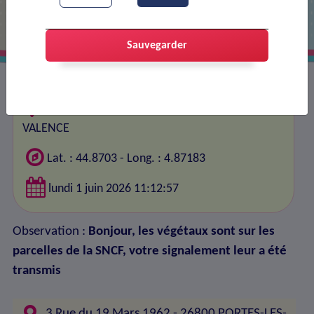
Sauvegarder
3 Rue du 19 Mars 1962, 26800 PORTES-LES-
VALENCE
Lat. : 44.8703 - Long. : 4.87183
lundi 1 juin 2026 11:12:57
Observation :
Bonjour, les végétaux sont sur les
parcelles de la SNCF, votre signalement leur a été
transmis
3 Rue du 19 Mars 1962 - 26800 PORTES-LES-