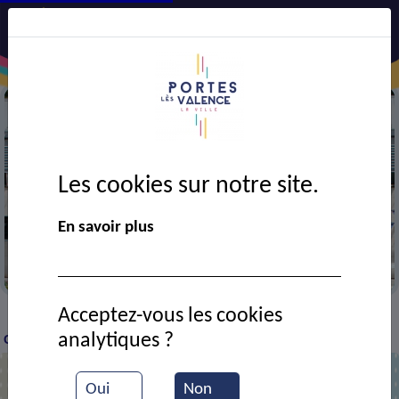
Les cookies sur notre site.
Précédent
Suiv
En savoir plus
La mairie de Portes-lès-Valence
Acceptez-vous les cookies
Signalement
TROU EN FORMATION SUR
>
>
analytiques ?
CHAUSSEE
Oui
Non