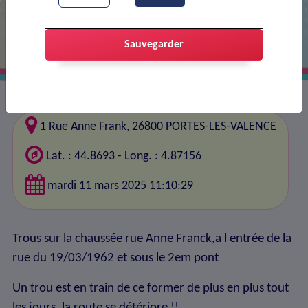
TROU EN FORMATION SUR CHAUSSEE
Sauvegarder
1 Rue Anne Frank, 26800 PORTES-LES-VALENCE
Lat. : 44.8693 - Long. : 4.87156
mardi 11 mars 2025 11:10:29
Trous sur la chaussée rue Anne Franck,a l entrée de la
rue du 19/03/1962 et sous le 2em pont
Un trou est en train de ce former de plus en plus tout
les jours, la route se détériore !!