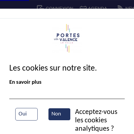
CONNEXION
AGENDA
NE
CADRE DE VIE
SPORT ET 
IE MUNICIPALE
Les cookies sur notre site.
En savoir plus
Acceptez-vous
Oui
Non
les cookies
La mairie de Portes-lès-Valence
analytiques ?