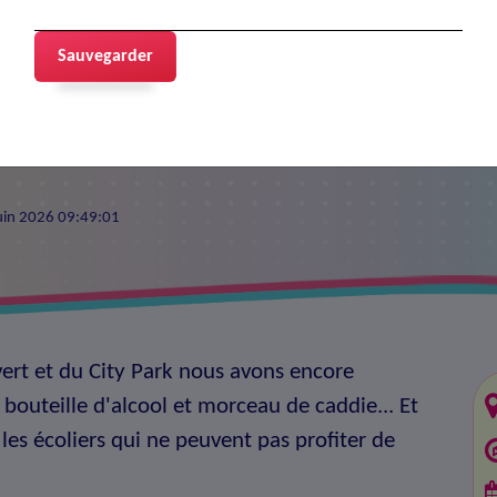
us école Voltaire
Sauvegarder
oltaire
juin 2026 09:49:01
 vert et du City Park nous avons encore
 bouteille d'alcool et morceau de caddie... Et
les écoliers qui ne peuvent pas profiter de