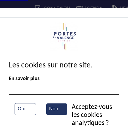
CONNEXION
AGENDA
NE
CADRE DE VIE
SPORT ET 
IE MUNICIPALE
Les cookies sur notre site.
En savoir plus
Acceptez-vous
Oui
Non
les cookies
La mairie de Portes-lès-Val
analytiques ?