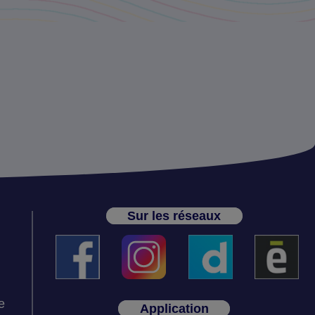
Sur les réseaux
e
Application