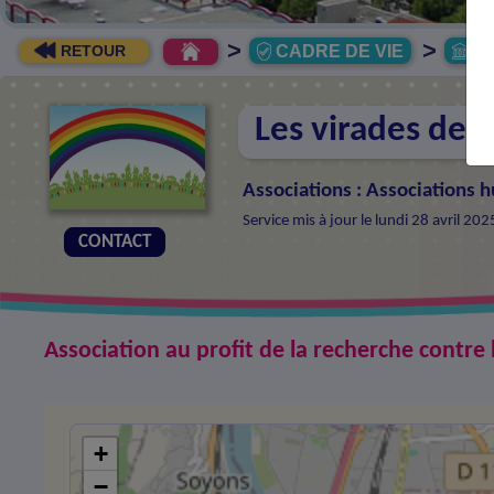
>
>
CADRE DE VIE
As
RETOUR
Les virades de l
Associations
:
Associations h
Service mis à jour le lundi 28 avril 20
CONTACT
Association au profit de la recherche contre
+
−