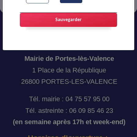
Sauvegarder
Adresses et coordonnées :
Mairie de Portes-lès-Valence
1 Place de la République
26800 PORTES-LES-VALENCE
Tél. mairie : 04 75 57 95 00
Tél. astreinte : 06 09 85 46 23
(en semaine après 17h et week-end)