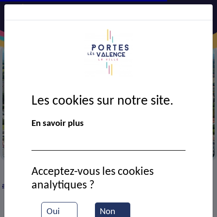
Les cookies sur notre site.
Précédent
Suiv
En savoir plus
Vue aérienne de la ville
Acceptez-vous les cookies
CADRE DE VIE
Economie
Entreprises et
>
>
>
analytiques ?
artisans
Durand Entreprise
>
Oui
Non