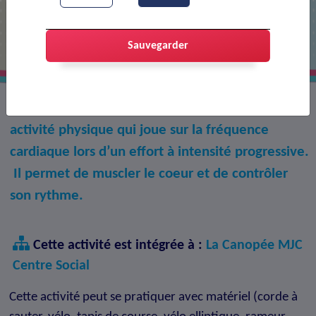
Cardio fitness
Sauvegarder
Également appelée cardio training, il s’agit d’une
activité physique qui joue sur la fréquence
cardiaque lors d’un effort à intensité progressive.
Il permet de muscler le coeur et de contrôler
son rythme.
Cette activité est intégrée à :
La Canopée MJC
Centre Social
Cette activité peut se pratiquer avec matériel (corde à