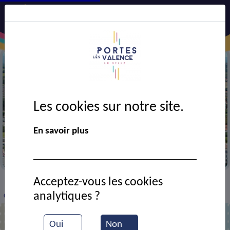
Les cookies sur notre site.
Précédent
Suiv
En savoir plus
Vue aérienne de la ville
La ma
Acceptez-vous les cookies
SPORT ET CULTURE
Associations de sport
>
>
>
analytiques ?
Cardio fitness
Oui
Non